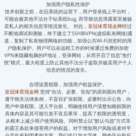
加强用户隐私性保护
技术创新之前，在旧系统的运营下，用户登录线上平台时，
可能会被其他不法分子钻系统bug, 而导致信息泄露甚至被贩
卖私人的相关信息等情况发生。 对此，
皇冠体育现金网
经过
不断地调试和测验，终于建立了SSH和VPN(虚拟私有网络)通
道，复制了私有物理网络的功能，加强公共Wi-Fi浏览时的用
户隐私保护。用户可以在远程工作的时候通过免费的加密
VPN来隐藏电脑的IP地址，登录网站，从而开启了信息“免打
扰”模式，最大程度上防止其他不法分子盗取并贩卖用户个人
信息的情况的发生。
合理设置权限，加强用户权益保护。
皇冠体育现金网
坚持“合法、必要、告知”的原则面向用户，
遵守相关法律条例，不盲目扩张权限。必要时出示公告，向
用户申请权限。进入平台前，明确使得用户清楚知晓权限的
具体内容及其可能引发不良后果等，提高了权限的透明度，
从根本上减少用户使用风险。同时禁止以“默认勾选”方式等
的霸王条款来侵害用户的权益。对于增加用户风险或者对平
台产生有利因素的方面，我们也以加大字体、颜色区分和反