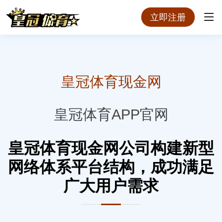
立即注册
皇冠体育现金网
皇冠体育APP官网
皇冠体育现金网公司构建新型
网络体系平台结构，成功满足
广大用户需求